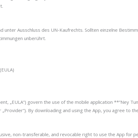
t.
and unter Ausschluss des UN-Kaufrechts. Sollten einzelne Besti
stimmungen unberührt.
 (EULA)
, „EULA“) govern the use of the mobile application **“Ney Tune
 „Provider“). By downloading and using the App, you agree to th
usive, non-transferable, and revocable right to use the App for