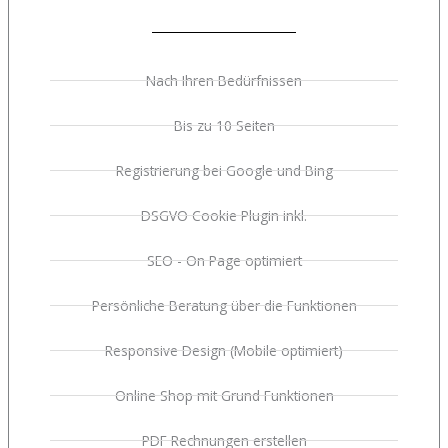
Nach Ihren Bedürfnissen
Bis zu 10 Seiten
Registrierung bei Google und Bing
DSGVO Cookie Plugin inkl.
SEO - On Page optimiert
Persönliche Beratung über die Funktionen
Responsive Design (Mobile optimiert)
Online Shop mit Grund Funktionen
PDF Rechnungen erstellen