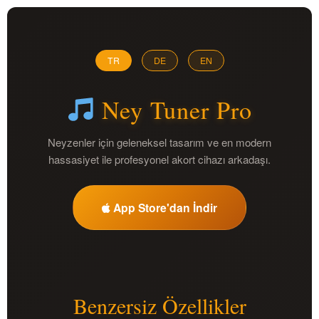
Zum
Inhalt
springen
TR
DE
EN
Ney Tuner Pro
Neyzenler için geleneksel tasarım ve en modern
hassasiyet ile profesyonel akort cihazı arkadaşı.
App Store'dan İndir
Benzersiz Özellikler