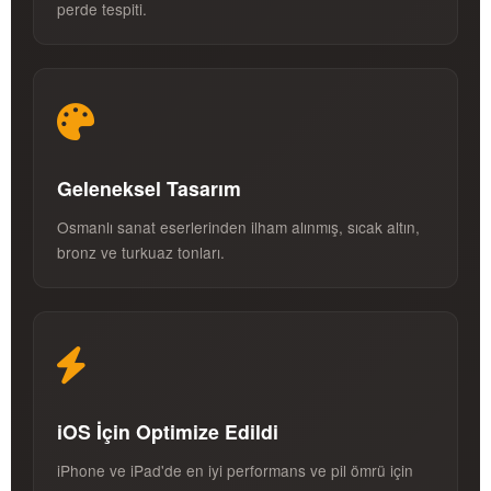
perde tespiti.
Geleneksel Tasarım
Osmanlı sanat eserlerinden ilham alınmış, sıcak altın,
bronz ve turkuaz tonları.
iOS İçin Optimize Edildi
iPhone ve iPad'de en iyi performans ve pil ömrü için