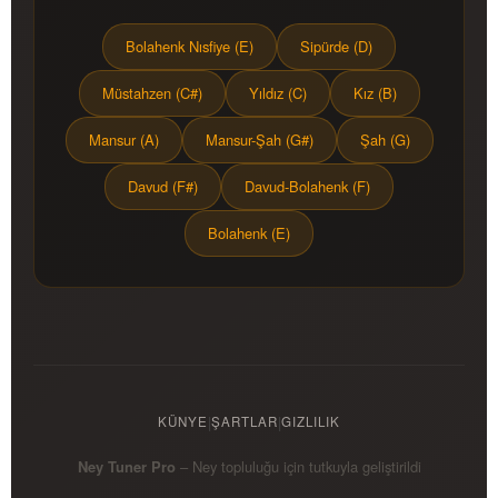
Bolahenk Nısfiye (E)
Sipürde (D)
Müstahzen (C#)
Yıldız (C)
Kız (B)
Mansur (A)
Mansur-Şah (G#)
Şah (G)
Davud (F#)
Davud-Bolahenk (F)
Bolahenk (E)
|
|
KÜNYE
ŞARTLAR
GIZLILIK
Ney Tuner Pro
– Ney topluluğu için tutkuyla geliştirildi