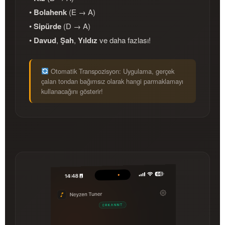
•
Bolahenk
(E → A)
•
Sipürde
(D → A)
•
Davud
,
Şah
,
Yıldız
ve daha fazlası!
Otomatik Transpozisyon: Uygulama, gerçek
çalan tondan bağımsız olarak hangi parmaklamayı
kullanacağını gösterir!